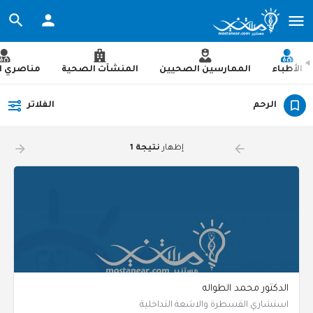
الأطباء
الممارسين الصحيين
المنشآت الصحية
مناصري ا
الرحم
الفلاتر
arrow_forward
arrow_backward
إظهار
نتيجة 1
الدكتور محمد الطواله
استشاري القسطرة والاشعة التداخلية