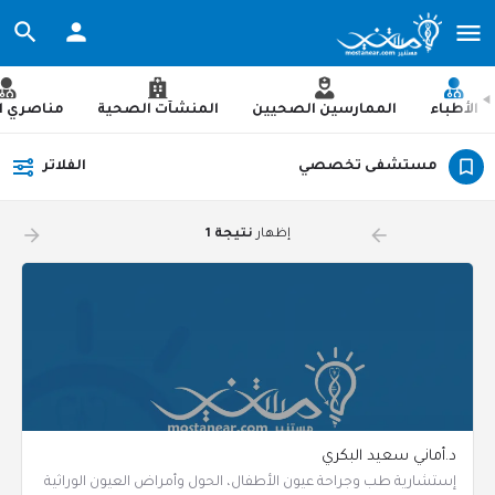
الأطباء
الممارسين الصحيين
المنشآت الصحية
مناصري ا
مستشفى تخصصي
الفلاتر
arrow_forward
arrow_backward
إظهار
نتيجة 1
د.أماني سعيد البكري
إستشارية طب وجراحة عيون الأطفال، الحول وأمراض العيون الوراثية