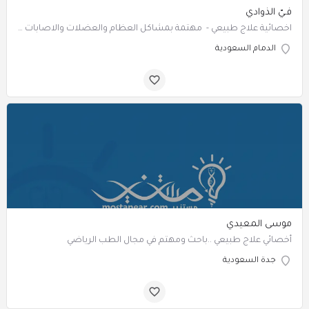
فـيّ الذوادي
‏‏‏‏‏‏اخصائية علاج طبيعي - مهتمة بمشاكل العظام والعضلات والاصابات الرياضية
الدمام السعودية
موسى المعيدي
‏‏‏‏‏‏‏‏‏‏‏‏‏‏‏‏‏أخصائي علاج طبيعي ..باحث ومهتم في مجال الطب الرياضي
جدة السعودية