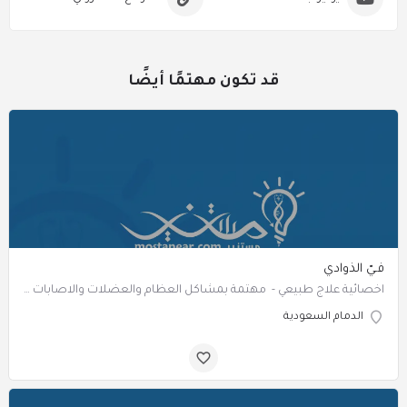
قد تكون مهتمًا أيضًا
فـيّ الذوادي
‏‏‏‏‏‏اخصائية علاج طبيعي - مهتمة بمشاكل العظام والعضلات والاصابات الرياضية
الدمام السعودية