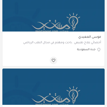
موسى المعيدي
‏‏‏‏‏‏‏‏‏‏‏‏‏‏‏‏‏أخصائي علاج طبيعي ..باحث ومهتم في مجال الطب الرياضي
جدة السعودية