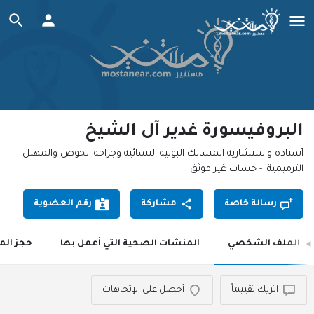
البروفيسورة غدير آل الشيخ
أستاذة واستشارية المسالك البولية النسائية وجراحة الحوض والمهبل
الترميمية. - حساب غير موثق
رسالة خاصة
مشاركة
رقم العضوية
الملف الشخصي
المنشآت الصحية التي أعمل بها
حجز الم
اتريك تقييماً
أحصل على الإتجاهات