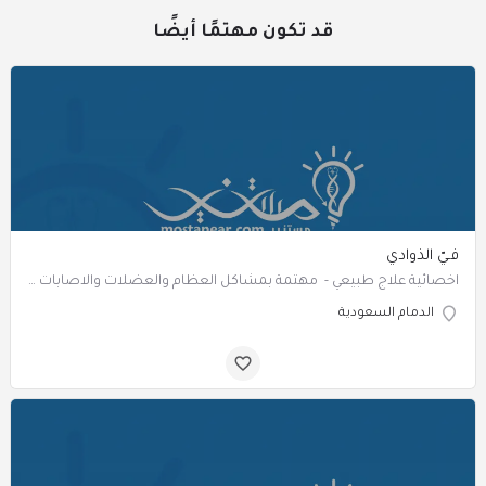
قد تكون مهتمًا أيضًا
فـيّ الذوادي
‏‏‏‏‏‏اخصائية علاج طبيعي - مهتمة بمشاكل العظام والعضلات والاصابات الرياضية
الدمام السعودية