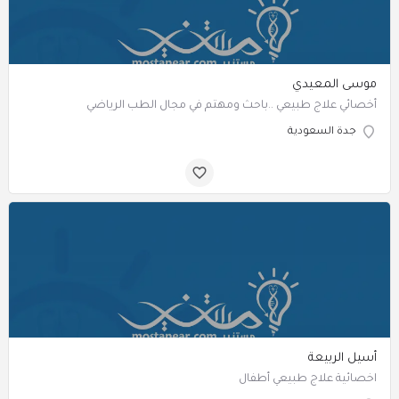
موسى المعيدي
‏‏‏‏‏‏‏‏‏‏‏‏‏‏‏‏‏أخصائي علاج طبيعي ..باحث ومهتم في مجال الطب الرياضي
جدة السعودية
أسيل الربيعة
اخصائية علاج طبيعي أطفال