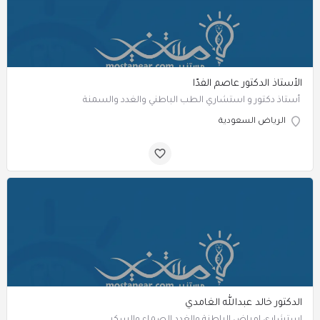
الأستاذ الدكتور عاصم الفدّا
أستاذ دكتور و استشاري الطب الباطني والغدد والسمنة
الرياض السعودية
الدكتور خالد عبدالله الغامدي
استشاري امراض الباطنة والغدد الصماء والسكر